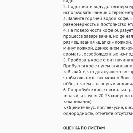
виде.
2. Подогрейте воду до температу
использовать чайник с термомет
3. Залейте горячей водой кофе. 
равномерность и постоянство эт
4. На поверхности кофе образуе
процессе заваривания, но финал
размешивания «шапки» ложкой. 
минут ложкой, движением ложки 
ароматы, освобожденные из-по
5. Пробовать кофе стоит начинать
Пробуется кофе путем втягивания
забывайте, что для лучшего восп
чтобы охватить как можно боль
нёбо, а затем сплюнуть в индиви
6. Попробуйте кофе несколько ра
теплый, и спустя 20-25 минут на
заваривания)
7. Оцените вкус, послевкусие, кис
однородность, отметьте отсутств
ОЦЕНКА ПО ЛИСТАМ