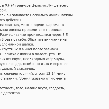
ры 93-94 градусов Цельсия. Лучше всего
ром.
Если вы заливаете несколько чашек, важны
ого действия.
тся «шапка», можно оценить аромат в
ьная оценка проводится в процессе
Размешивание производится через 3-5
3 раза от себя. Обратите внимание на
д сломанной шапки.
 спустя 8-10 минут после заливки.
 напитка с ложки в полость рта. Не
риятия вкуса, необходимо «сёрбнуть»,
шую площадь, особенно язык и верхнее
дуальный стаканчик.
з, сначала горячий, спустя 12-14 минут
 остывании. (Время указано от момента
лотность, тело, баланс вкуса, сладость,
ие дефектов.